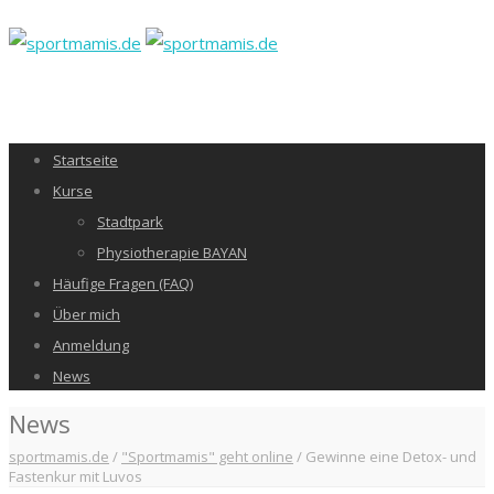
Startseite
Kurse
Stadtpark
Physiotherapie BAYAN
Häufige Fragen (FAQ)
Über mich
Anmeldung
News
News
sportmamis.de
/
"Sportmamis" geht online
/
Gewinne eine Detox- und
Fastenkur mit Luvos