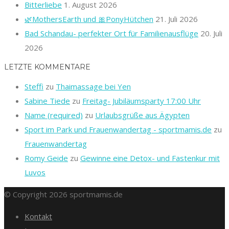
Bitterliebe
1. August 2026
🌿MothersEarth und 🎀PonyHütchen
21. Juli 2026
Bad Schandau- perfekter Ort für Familienausflüge
20. Juli
2026
LETZTE KOMMENTARE
Steffi
zu
Thaimassage bei Yen
Sabine Tiede
zu
Freitag- Jubiläumsparty 17:00 Uhr
Name (required)
zu
Urlaubsgrüße aus Ägypten
Sport im Park und Frauenwandertag - sportmamis.de
zu
Frauenwandertag
Romy Geide
zu
Gewinne eine Detox- und Fastenkur mit
Luvos
© Copyright 2026 sportmamis.de
Kontakt