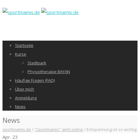
Startseite
Kurse
Stadtpark
Physiotherapie BAYAN
Häufige Fragen (FAQ)
Über mich
Anmeldung
News
News
sportmamis.de
/
"Sportmamis" geht online
/
Entspannung ist so wichtig
Apr.
23