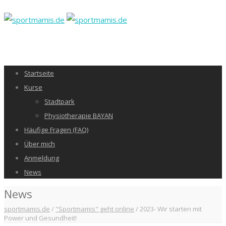
Startseite
Kurse
Stadtpark
Physiotherapie BAYAN
Häufige Fragen (FAQ)
Über mich
Anmeldung
News
News
sportmamis.de
/
"Sportmamis" geht online
/
2023- Wir starten mit
Power und Gesundheit!