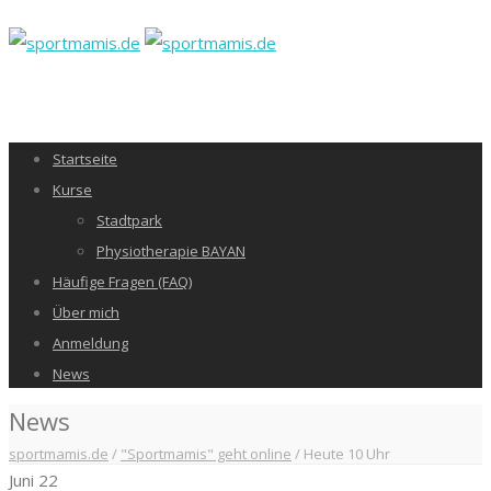
Startseite
Kurse
Stadtpark
Physiotherapie BAYAN
Häufige Fragen (FAQ)
Über mich
Anmeldung
News
News
sportmamis.de
/
"Sportmamis" geht online
/
Heute 10 Uhr
Juni
22