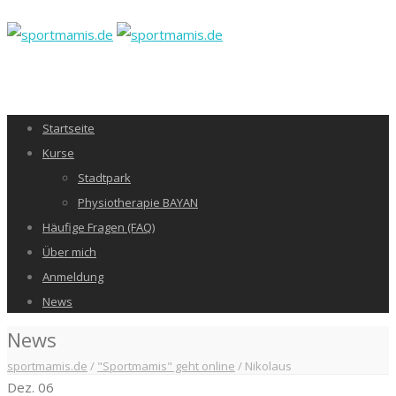
Startseite
Kurse
Stadtpark
Physiotherapie BAYAN
Häufige Fragen (FAQ)
Über mich
Anmeldung
News
News
sportmamis.de
/
"Sportmamis" geht online
/
Nikolaus
Dez.
06